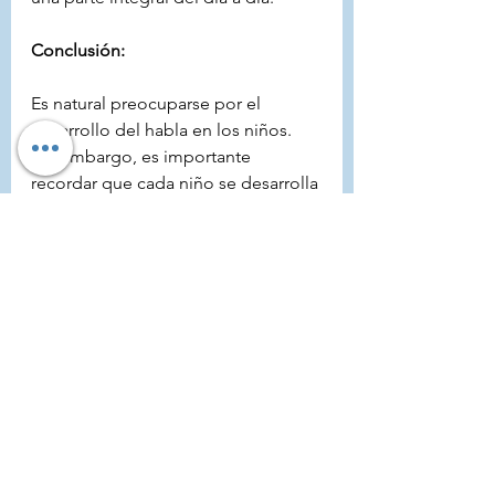
Conclusión:
Es natural preocuparse por el 
desarrollo del habla en los niños. 
Sin embargo, es importante 
recordar que cada niño se desarrolla 
a su propio ritmo. "Esperar y ver" 
puede ser un consejo válido en 
algunos casos, pero buscar una 
evaluación temprana siempre es una 
decisión prudente. Esto no solo 
puede brindar tranquilidad a los 
padres, sino también abrir el camino 
para intervenciones tempranas si 
son necesarias.
TERAPIA DEL HABLA Y LENGUAJE