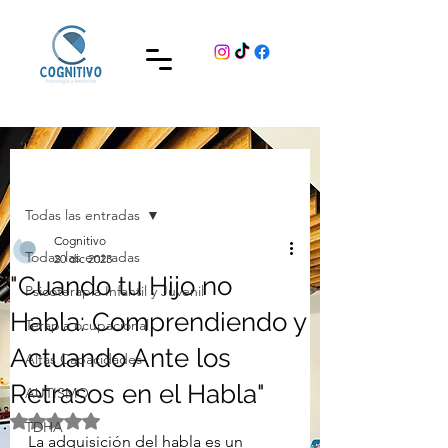
Entrada
Todas las entradas
Cognitivo
Todas las entradas
20 dic 2023
"Cuando tu Hijo no
Psicoterapia Infantil y Juvenil
Habla: Comprendiendo y
Terapia ocupacional
Actuando Ante los
Altas Capacidades
Retrasos en el Habla"
AUTISMO
Obtuvo NaN de 5 estrellas.
TDHA
La adquisición del habla es un 