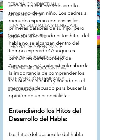
TERAPIA CONDUCTUAL
aspecto crucial en el desarrollo 
temprano de un niño. Los padres a 
ALIMENTACIÓN
menudo esperan con ansias las 
TERAPIA DEL HABLA Y LENGUAJE
primeras palabras de su hijo, pero 
¿qué sucede cuando estos hitos del 
MASAJE INFANTIL
habla no se alcanzan dentro del 
TERAPIA DE APRENDIZAJE
tiempo esperado? Aunque es 
TERAPIA DE ALIMENTACIÓN
común recibir el consejo de 
"esperar y ver", este artículo aborda 
TERAPIA NEUROCOGNITIVA
la importancia de comprender los 
INTERVENCIÓN TEMPRANA
retrasos en el habla y cuándo es el 
momento adecuado para buscar la 
EVALUACIÓN
opinión de un especialista.
Entendiendo los Hitos del 
Desarrollo del Habla:
Los hitos del desarrollo del habla 