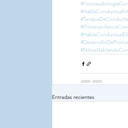
#FonoaudiologíaCo
#HablaConductualIn
#TerapiaDeConduc
#PrimeraInfanciaCo
#HablaConductualEf
#DesarrolloDePronu
#NiñosHablandoCo
Entradas recientes