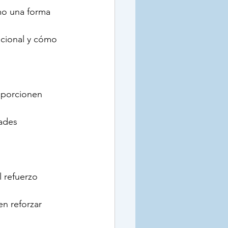
mo una forma 
ocional y cómo 
oporcionen 
ades 
 refuerzo 
n reforzar 