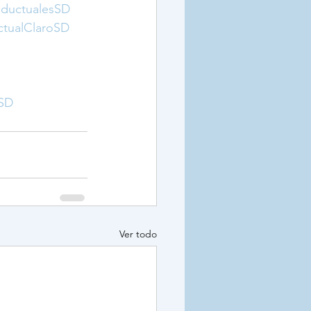
nductualesSD
tualClaroSD
lSD
Ver todo