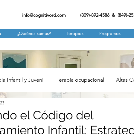
info@cognitivord.com
(809)-892-4586 & (849)-2
o
¿Quiénes somos?
Terapias
Programas
ia Infantil y Juvenil
Terapia ocupacional
Altas 
023
ERAPIA CONDUCTUAL
ALIMENTACIÓN
ndo el Código del
miento Infantil: Estrate
NGUAJE
MASAJE INFANTIL
TERAPIA DE APRE