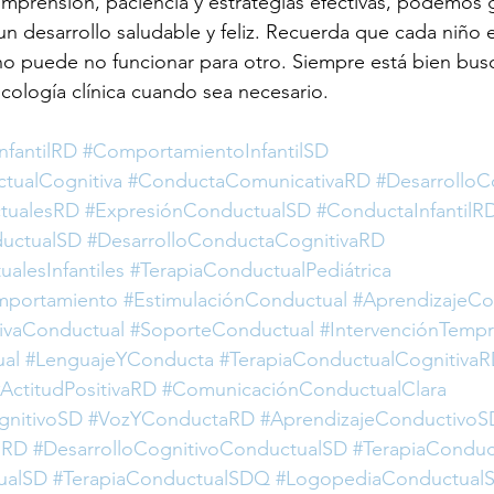
prensión, paciencia y estrategias efectivas, podemos g
un desarrollo saludable y feliz. Recuerda que cada niño e
o puede no funcionar para otro. Siempre está bien busc
icología clínica cuando sea necesario.
nfantilRD
#ComportamientoInfantilSD
tualCognitiva
#ConductaComunicativaRD
#Desarrollo
tualesRD
#ExpresiónConductualSD
#ConductaInfantilR
uctualSD
#DesarrolloConductaCognitivaRD
alesInfantiles
#TerapiaConductualPediátrica
mportamiento
#EstimulaciónConductual
#AprendizajeCo
ivaConductual
#SoporteConductual
#IntervenciónTemp
ual
#LenguajeYConducta
#TerapiaConductualCognitiva
ActitudPositivaRD
#ComunicaciónConductualClara
gnitivoSD
#VozYConductaRD
#AprendizajeConductivoS
sRD
#DesarrolloCognitivoConductualSD
#TerapiaConduct
ualSD
#TerapiaConductualSDQ
#LogopediaConductual