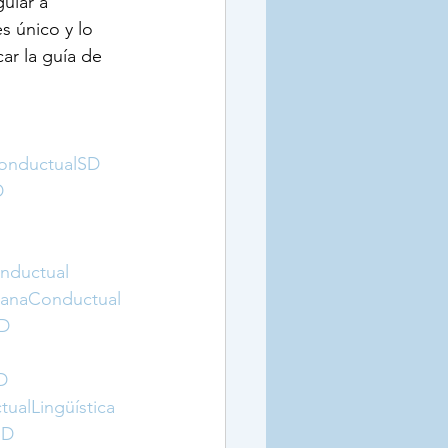
uiar a 
s único y lo 
ar la guía de 
ConductualSD
D
nductual
ranaConductual
RD
D
ualLingüística
SD