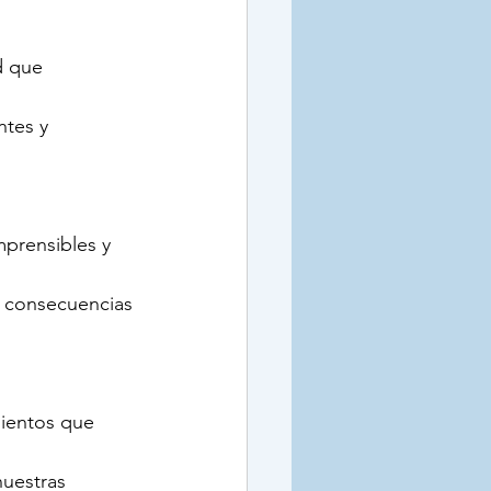
d que 
ntes y 
mprensibles y 
s consecuencias 
ientos que 
uestras 