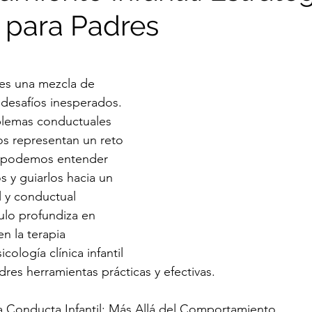
s para Padres
ÓN
TERAPIA NEUROCOGNITIVA
INTERVENCI
trellas.
a es una mezcla de 
desafíos inesperados. 
blemas conductuales 
os representan un reto 
o podemos entender 
s y guiarlos hacia un 
 y conductual 
ulo profundiza en 
n la terapia 
cología clínica infantil 
dres herramientas prácticas y efectivas.
 Conducta Infantil: Más Allá del Comportamiento