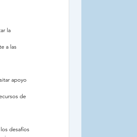
r la 
e a las 
itar apoyo 
ecursos de 
los desafíos 