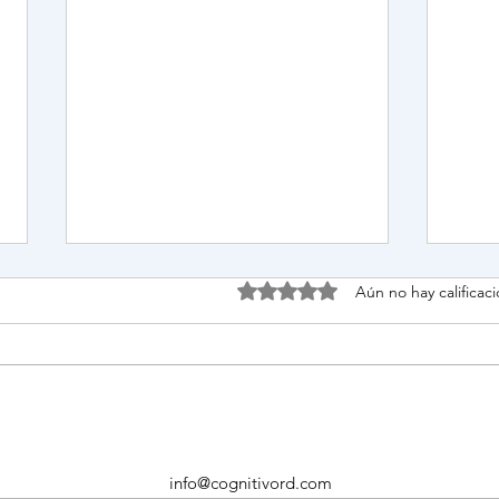
Errores comunes que
Si t
Obtuvo 0 de 5 estrellas.
Aún no hay calificac
frenan el lenguaje (sin darte
habl
cuenta)
Lo haces con amor… pero lo
Check
estás adelantando demasiado: 10
cuand
hábitos que apagan el lenguaje
entre
info@cognitivord.com