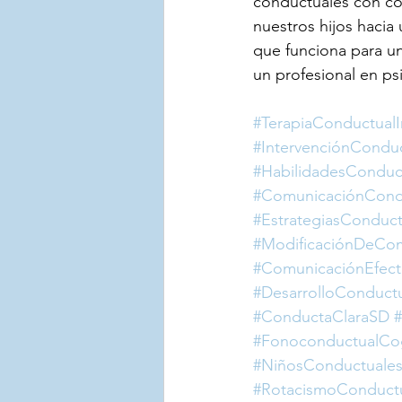
conductuales con com
nuestros hijos hacia 
que funciona para un
un profesional en ps
#TerapiaConductualI
#IntervenciónConduc
#HabilidadesConduc
#ComunicaciónCond
#EstrategiasConductu
#ModificaciónDeCo
#ComunicaciónEfect
#DesarrolloConduct
#ConductaClaraSD
#
#FonoconductualCo
#NiñosConductuale
#RotacismoConduct