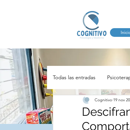
Inici
Todas las entradas
Psicoterap
Cognitivo
19 nov 2
AUTISMO
TDHA
T
Descifra
Comporta
TERAPIA DEL HABLA Y LE