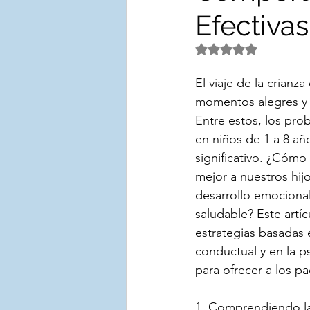
Efectiva
TERAPIA DE ALIMENTACI
Obtuvo NaN de 5 es
El viaje de la crianz
EVALUACIÓN
momentos alegres y 
Entre estos, los pro
en niños de 1 a 8 añ
significativo. ¿Cóm
mejor a nuestros hijo
desarrollo emocional
saludable? Este artíc
estrategias basadas e
conductual y en la psi
para ofrecer a los pa
1. Comprendiendo la