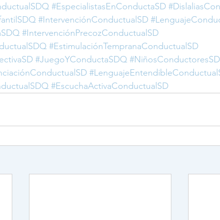
nductualSDQ
#EspecialistasEnConductaSD
#DislaliasCo
fantilSDQ
#IntervenciónConductualSD
#LenguajeConduc
taSDQ
#IntervenciónPrecozConductualSD
nductualSDQ
#EstimulaciónTempranaConductualSD
ectivaSD
#JuegoYConductaSDQ
#NiñosConductoresSD
nciaciónConductualSD
#LenguajeEntendibleConductua
nductualSDQ
#EscuchaActivaConductualSD