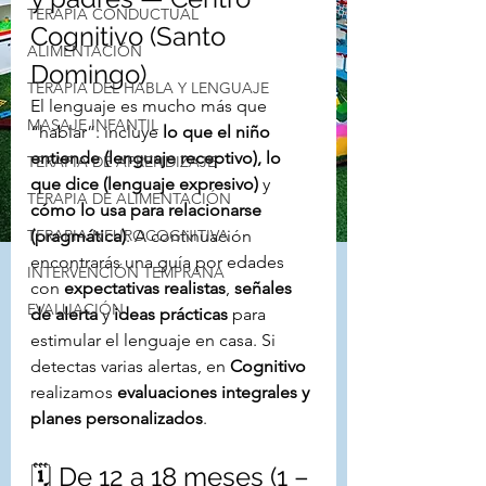
TERAPIA CONDUCTUAL
Cognitivo (Santo 
ALIMENTACIÓN
Domingo)
TERAPIA DEL HABLA Y LENGUAJE
El lenguaje es mucho más que 
MASAJE INFANTIL
“hablar”: incluye 
lo que el niño 
entiende (lenguaje receptivo), lo 
TERAPIA DE APRENDIZAJE
que dice (lenguaje expresivo)
 y 
TERAPIA DE ALIMENTACIÓN
cómo lo usa para relacionarse 
TERAPIA NEUROCOGNITIVA
(pragmática)
. A continuación 
encontrarás una guía por edades 
INTERVENCIÓN TEMPRANA
con 
expectativas realistas
, 
señales 
EVALUACIÓN
de alerta
 y 
ideas prácticas
 para 
estimular el lenguaje en casa. Si 
detectas varias alertas, en 
Cognitivo
realizamos 
evaluaciones integrales y 
planes personalizados
.
🗓️ De 12 a 18 meses (1 – 