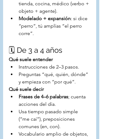
tienda, cocina, médico (verbo + 
objeto + agente).
Modelado + expansión
: si dice 
“perro”, tú amplías “el perro 
corre”.
🗓️ De 3 a 4 años
Qué suele entender
Instrucciones de 2–3 pasos.
Preguntas “qué, quién, dónde” 
y empieza con “por qué”.
Qué suele decir
Frases de 4–6 palabras
; cuenta 
acciones del día.
Usa tiempo pasado simple 
(“me caí”), preposiciones 
comunes (en, con).
Vocabulario amplio de objetos, 