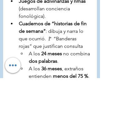
Juegos de adivinanzas y rimas
(desarrollan conciencia 
fonológica).
Cuadernos de “historias de fin 
de semana”
: dibuja y narra lo 
que ocurrió. 🚩 “Banderas 
rojas” que justifican consulta
A los 
24 meses
 no combina 
dos palabras
.
A los 
36 meses
, extraños 
entienden 
menos del 75 %
.
Poca intención de 
comunicar, 
frustración
 al 
pedir o 
evitación
 de hablar.
Ecolalia
 persistente sin uso 
funcional.
Juego simbólico
 muy 
limitado después de los 
2.5–3 años.