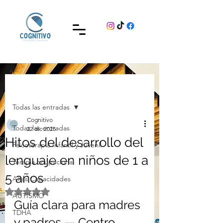
Entrada
Todas las entradas
Cognitivo
Todas las entradas
22 dic 2025
Hitos del desarrollo del
Psicoterapia Infantil y Juvenil
lenguaje en niños de 1 a
Terapia ocupacional
5 años
Altas Capacidades
Obtuvo NaN de 5 estrellas.
AUTISMO
Guía clara para madres 
TDHA
y padres — Centro 