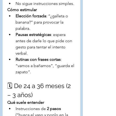
No sigue instrucciones simples.
Cómo estimular
Elección forzada
: “¿galleta o 
banana?” para provocar la 
palabra.
Pausas estratégicas
: espera 
antes de darle lo que pide con 
gesto para tentar el intento 
verbal.
Rutinas con frases cortas
: 
“vamos a bañarnos”, “guarda el 
zapato”.
🗓️ De 24 a 36 meses (2 
– 3 años)
Qué suele entender
Instrucciones de 
2 pasos
(“busca el vaso y ponlo en la 