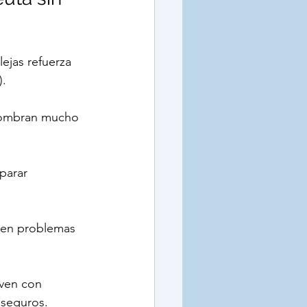
ejas refuerza 
).
 nombran mucho 
parar 
cen problemas 
lven con 
 seguros.