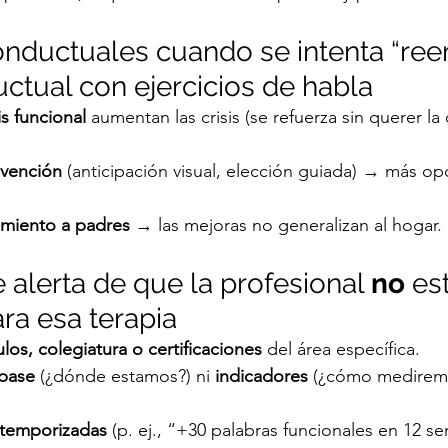
onductuales cuando se intenta “ree
ctual con ejercicios de habla
is funcional
 aumentan las crisis (se refuerza sin querer la
vención
 (anticipación visual, elección guiada) → más op
miento a padres
 → las mejoras no generalizan al hogar.
 alerta de que la profesional 
no
 es
ra esa terapia
tulos, colegiatura o certificaciones
 del área específica.
 base
 (¿dónde estamos?) ni 
indicadores
 (¿cómo mediremo
temporizadas
 (p. ej., “+30 palabras funcionales en 12 s