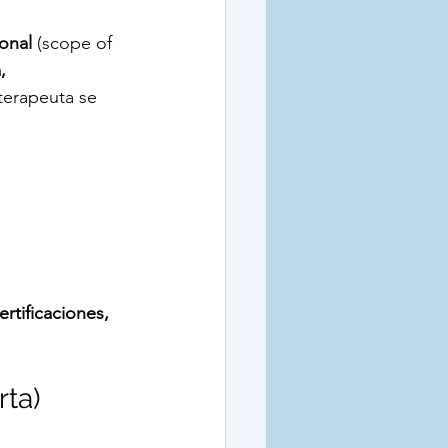
onal
 (scope of 
ÓN TEMPRANA
, 
terapeuta se 
certificaciones, 
rta)