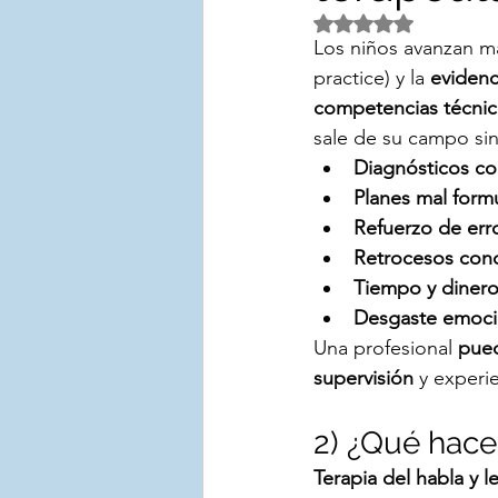
Obtuvo NaN de 5 es
Los niños avanzan má
TERAPIA DE ALIMENTACI
practice) y la 
evidenci
competencias técnica
sale de su campo sin
EVALUACIÓN
Diagnósticos co
Planes mal form
Refuerzo de err
Retrocesos con
Tiempo y diner
Desgaste emoci
Una profesional 
pue
supervisión
 y experi
2) ¿Qué hace
Terapia del habla y