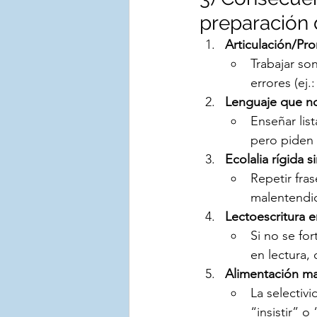
preparación 
Articulación/Pr
Trabajar so
errores (ej
Lenguaje que no 
Enseñar lis
pero piden 
Ecolalia rígida s
Repetir fra
malentendid
Lectoescritura e
Si no se for
en lectura,
Alimentación ma
La selectivi
“insistir” 