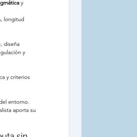
ragmática
 y 
, longitud 
, diseña 
egulación y 
ca y criterios 
 del entorno.
lista aporta su 
uta sin 