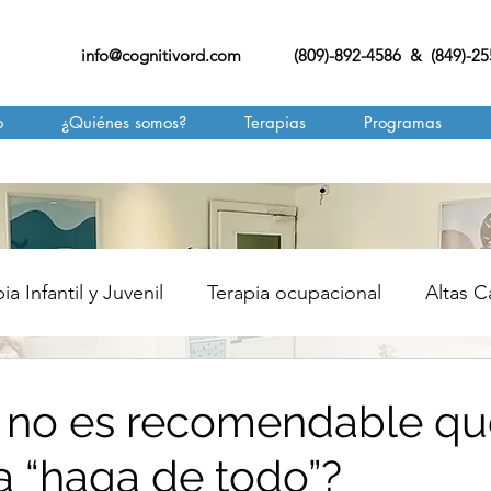
info@cognitivord.com
(809)-892-4586 & (849)-2
o
¿Quiénes somos?
Terapias
Programas
ia Infantil y Juvenil
Terapia ocupacional
Altas 
ERAPIA CONDUCTUAL
ALIMENTACIÓN
 no es recomendable qu
a “haga de todo”?
NGUAJE
MASAJE INFANTIL
TERAPIA DE APRE