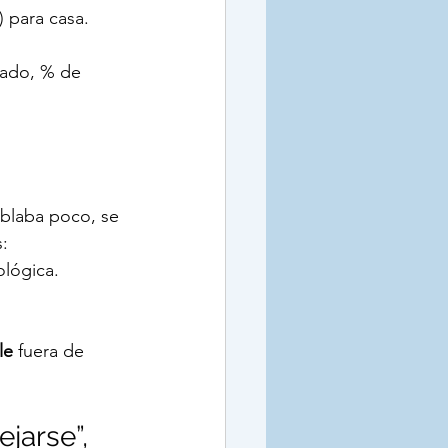
) para casa.
iado, % de 
ablaba poco, se 
:
ológica.
le
 fuera de 
jarse”, 