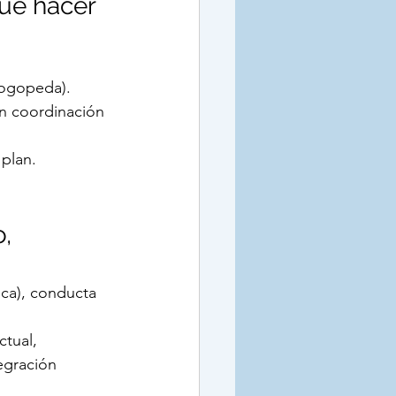
ué hacer 
 logopeda).
n coordinación 
 plan.
, 
ica), conducta 
tual, 
egración 