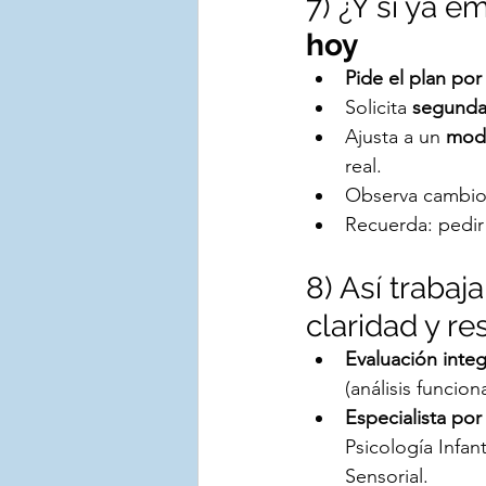
7) ¿Y si ya 
hoy
Pide el plan por
Solicita 
segunda
Ajusta a un 
mode
real.
Observa cambio
Recuerda: pedir
8) Así trabaja
claridad y re
Evaluación integ
(análisis funcion
Especialista por
Psicología Infan
Sensorial.