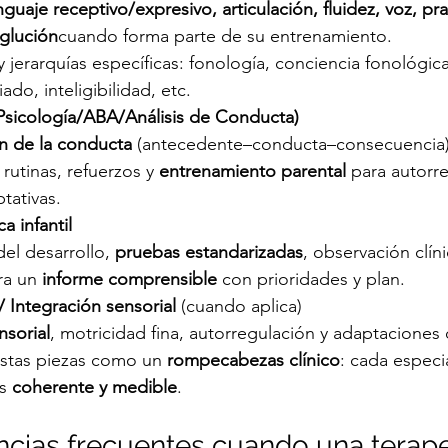
nguaje receptivo/expresivo, articulación, fluidez, voz, p
glución
cuando forma parte de su entrenamiento.
 jerarquías específicas: fonología, conciencia fonológica
do, inteligibilidad, etc.
(Psicología/ABA/Análisis de Conducta)
n de la conducta
 (antecedente–conducta–consecuencia)
, rutinas, refuerzos y 
entrenamiento parental
 para autorr
tativas.
a infantil
del desarrollo, 
pruebas estandarizadas
, observación clíni
ra un 
informe comprensible
 con prioridades y plan.
/ Integración sensorial
 (cuando aplica)
nsorial
, motricidad fina, autorregulación y adaptaciones
estas piezas como un 
rompecabezas clínico
: cada especia
s 
coherente y medible
.
cias frecuentes cuando una terape