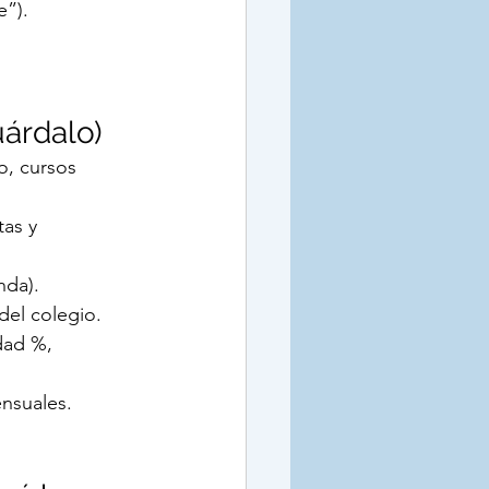
e”).
uárdalo)
ro, cursos 
as y 
nda).
 del colegio.
dad %, 
ensuales.