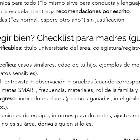
nica para todo (“lo mismo sirve para conducta y lenguaj
 la escuela ni entrega 
recomendaciones por escrito
.
as (“es normal, espere otro año”) sin justificación.
gir bien? Checklist para madres (g
ificables
: título universitario del área, colegiatura/regist
cífica
: casos similares, edad de tu hijo, ejemplos de met
datos sensibles).
l
: entrevista + observación + pruebas (cuando correspo
: metas SMART, frecuencia, materiales, rol de la familia y
ogreso
: indicadores claros (palabras ganadas, inteligibili
c.).
reuniones de equipo, informes para docentes, ajustes m
i no es su área, 
deriva
 a quien sí lo es.