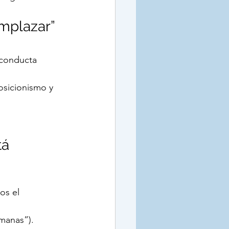
mplazar” 
 conducta 
osicionismo y 
tá 
s el 
emanas”).