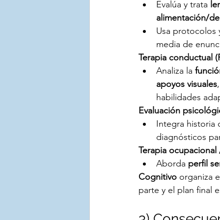
Evalúa y trata 
le
alimentación/de
Usa protocolos y
media de enuncia
Terapia conductual 
Analiza la 
funció
apoyos visuales
habilidades adap
Evaluación psicológic
Integra historia 
diagnósticos pa
Terapia ocupacional 
Aborda 
perfil se
Cognitivo
 organiza 
parte y el plan final e
3) Consecuen