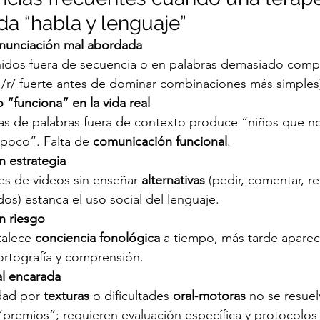
da “habla y lenguaje”
onunciación mal abordada
nidos fuera de secuencia o en palabras demasiado compl
.: /r/ fuerte antes de dominar combinaciones más simples
“funciona” en la vida real
tas de palabras fuera de contexto produce “niños que
poco”. Falta de 
comunicación funcional
.
in estrategia
ses de videos sin enseñar 
alternativas
 (pedir, comentar, re
os) estanca el uso social del lenguaje.
n riesgo
talece 
conciencia fonológica
 a tiempo, más tarde apare
 ortografía y comprensión.
l encarada
dad por 
texturas
 o dificultades 
oral‑motoras
 no se resue
o “premios”; requieren evaluación específica y protocolos