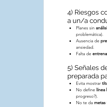
4) Riesgos c
a un/a condu
Planes sin 
anális
problemática).
Ausencia de 
pre
ansiedad.
Falta de 
entrena
5) Señales de
preparada pa
Evita mostrar 
tí
No define 
línea
progreso?).
No te da 
metas 