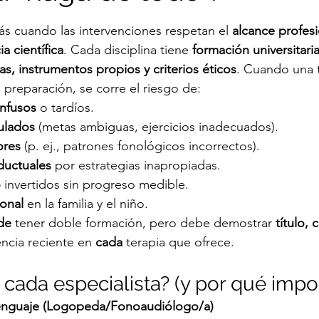
trellas.
s cuando las intervenciones respetan el 
alcance profesi
ÓN
TERAPIA NEUROCOGNITIVA
INTERVENCI
a científica
. Cada disciplina tiene 
formación universitaria
s, instrumentos propios y criterios éticos
. Cuando una 
 preparación, se corre el riesgo de:
nfusos
 o tardíos.
ulados
 (metas ambiguas, ejercicios inadecuados).
ores
 (p. ej., patrones fonológicos incorrectos).
ductuales
 por estrategias inapropiadas.
o
 invertidos sin progreso medible.
onal
 en la familia y el niño.
de
 tener doble formación, pero debe demostrar 
título, 
encia reciente en 
cada
 terapia que ofrece.
 cada especialista? (y por qué impo
 lenguaje (Logopeda/Fonoaudiólogo/a)