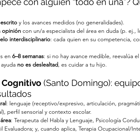
empecé con alguien “todo en una”? Q
 escrito
 y los avances medidos (no generalidades).
 opinión
 con un/a especialista del área en duda (p. ej.,
lo interdisciplinario
: cada quien en su competencia, co
s en 
6–8 semanas
: si no hay avance medible, reevalúa el
 ayuda 
no es deslealtad
, es cuidar a tu hijo.
 
Cognitivo
 (Santo Domingo): equipo
sultados
ral
: lenguaje (receptivo/expresivo, articulación, pragmát
al), perfil sensorial y contexto escolar.
 área
: Terapeuta del Habla y Lenguaje, Psicología Conduc
til Evaluadora; y, cuando aplica, Terapia Ocupacional/Int