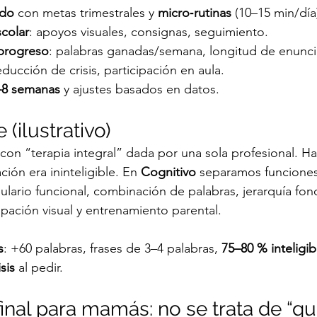
ado
 con metas trimestrales y 
micro‑rutinas
 (10–15 min/día
colar
: apoyos visuales, consignas, seguimiento.
progreso
: palabras ganadas/semana, longitud de enunc
reducción de crisis, participación en aula.
–8 semanas
 y ajustes basados en datos.
 (ilustrativo)
 con “terapia integral” dada por una sola profesional. H
ación era ininteligible. En 
Cognitivo
 separamos funciones
ulario funcional, combinación de palabras, jerarquía fon
cipación visual y entrenamiento parental.
s
: +60 palabras, frases de 3–4 palabras, 
75–80 % inteligib
sis
 al pedir.
inal para mamás: no se trata de “que