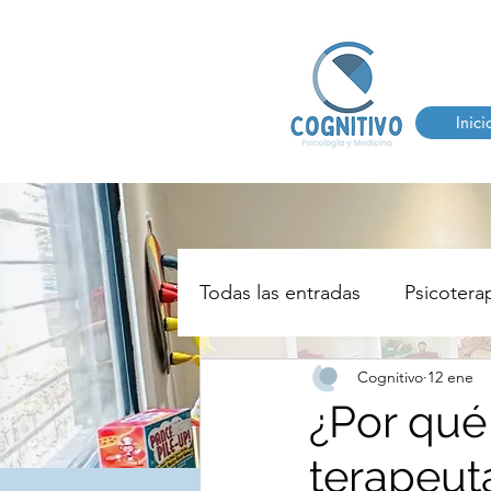
Inici
Todas las entradas
Psicoterap
Cognitivo
12 ene
AUTISMO
TDHA
T
¿Por qué
terapeut
TERAPIA DEL HABLA Y LE