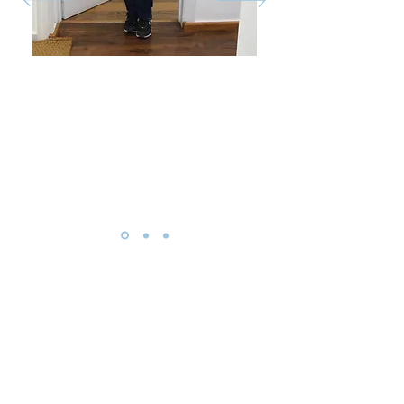
¿Cuándo debo acudir a
terapia de aprendizaje?
Es recomendable considerar una evaluación y posible
terapia de aprendizaje cuando:
Tu hijo/a aprueba con mucha dificultad o acumula
asignaturas pendientes.
Tienes la sensación de que se esfuerza, pero no logra
los resultados que podría.
El colegio comenta que presenta un nivel por debajo
del esperado en lectura, escritura o matemáticas.
Veo que:
Le cuesta aprender a leer o escribir.
Lee pero no comprende.
Tiene serias dificultades en matemáticas.
Olvida con facilidad lo que estudia.
Se frustra con facilidad al hacer tareas y evita todo lo
relacionado con la escuela.
Muestra ansiedad, rechazo, llanto o enojo cuando llega
la hora de estudiar.