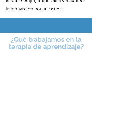
estudiar mejor, organizarse y recuperar
la motivación por la escuela.
¿Qué trabajamos en la
terapia de aprendizaje?
La terapia de aprendizaje se centra en
reforzar las bases académicas y las
habilidades que intervienen en el proceso
de aprender. Algunas de las áreas
principales son:
1. Lectoescritura
Dificultades para aprender a leer o escribir.
Confusión de letras (b/d, p/q, etc.).
Lectura muy lenta o con muchos errores.
Escritura desordenada, con omisiones o
inversiones de letras.