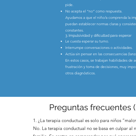
pide.
No acepta el “no” como respuesta.
Ayudamos a que el niño/a comprenda la impo
puedan establecer normas claras y consiste
constantes.
3. Impulsividad y dificultad para esperar
Le cuesta esperar su turno.
Interrumpe conversaciones o actividades.
Actúa sin pensar en las consecuencias (lanz
En estos casos, se trabajan habilidades de 
frustración y toma de decisiones, muy imp
otros diagnósticos.
Preguntas frecuentes 
1. ¿La terapia conductual es solo para niños “malc
No. La terapia conductual no se basa en culpar al n