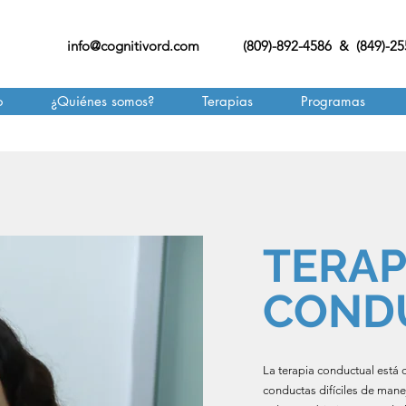
info@cognitivord.com
(809)-892-4586 & (849)-2
o
¿Quiénes somos?
Terapias
Programas
TERAP
COND
La terapia conductual está 
conductas difíciles de manej