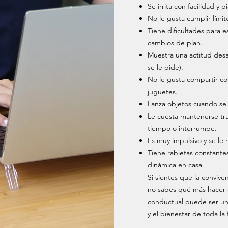
Se irrita con facilidad y 
No le gusta cumplir límite
Tiene dificultades para es
cambios de plan.
Muestra una actitud desaf
se le pide).
No le gusta compartir con
juguetes.
Lanza objetos cuando se
Le cuesta mantenerse tra
tiempo o interrumpe.
Es muy impulsivo y se le 
Tiene rabietas constantes 
dinámica en casa.
Si sientes que la convive
no sabes qué más hacer o
conductual puede ser una
y el bienestar de toda la 