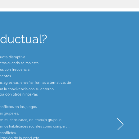
nductual?
ucta disruptiva
etos cuando se molesta.
s con frecuencia.
rientes.
as agresivas, enseñar formas alternativas de
ar la convivencia con su entorno.
cia con otros niños/as
onflictos en los juegos.
es grupales.
 en muchos casos, del trabajo grupal o
emos habilidades sociales como compartir,
conflictos.
nización de la conducta