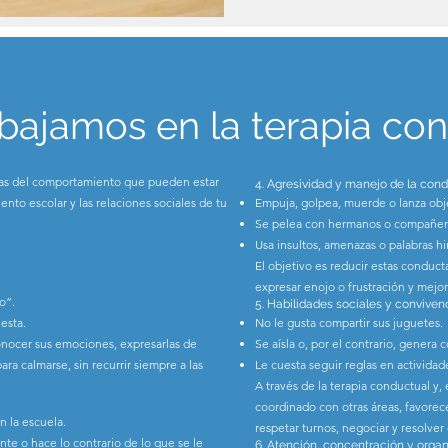
bajamos en la terapia co
reas del comportamiento que pueden estar
4. Agresividad y manejo de la cond
ento escolar y las relaciones sociales de tu
Empuja, golpea, muerde o lanza obj
Se pelea con hermanos o compañero
Usa insultos, amenazas o palabras hi
El objetivo es reducir estas conduct
expresar enojo o frustración y mejor
o”.
5. Habilidades sociales y conviven
esta.
No le gusta compartir sus juguetes.
onocer sus emociones, expresarlas de
Se aísla o, por el contrario, genera c
ra calmarse, sin recurrir siempre a las
Le cuesta seguir reglas en actividad
A través de la terapia conductual y,
coordinado con otras áreas, favorec
n la escuela.
respetar turnos, negociar y resolver 
nte o hace lo contrario de lo que se le
6. Atención, concentración y orga