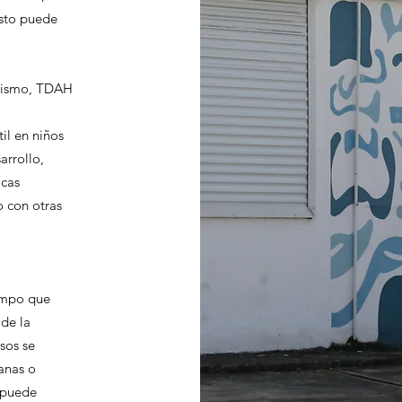
sto puede
autismo, TDAH
il en niños
arrollo,
icas
o con otras
iempo que
 de la
sos se
anas o
 puede