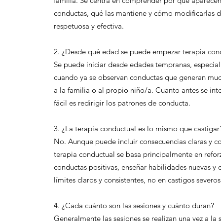
familia. Se centra en comprender por qué aparecen
conductas, qué las mantiene y cómo modificarlas 
respetuosa y efectiva.
2. ¿Desde qué edad se puede empezar terapia con
Se puede iniciar desde edades tempranas, especia
cuando ya se observan conductas que generan muc
a la familia o al propio niño/a. Cuanto antes se in
fácil es redirigir los patrones de conducta.
3. ¿La terapia conductual es lo mismo que castigar
No. Aunque puede incluir consecuencias claras y co
terapia conductual se basa principalmente en refor
conductas positivas, enseñar habilidades nuevas y 
límites claros y consistentes, no en castigos severos
4. ¿Cada cuánto son las sesiones y cuánto duran?
Generalmente las sesiones se realizan una vez a la