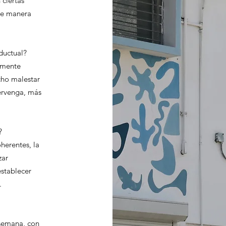
 ciertas
de manera
ductual?
lmente
ho malestar
tervenga, más
?
herentes, la
zar
establecer
.
 semana, con