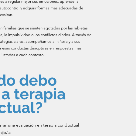
rles a regular mejor sus emociones, aprender a
u autocontrol y adquirir formas más adecuadas de
cesitan.
 familias que se sienten agotadas por las rabietas
, la impulsividad o los conflictos diarios. A través de
rategias claras, acompañamos al niño/a y a sus
r esas conductas disruptivas en respuestas más
ajustadas a cada contexto.
do debo
 a terapia
ctual?
rar una evaluación en terapia conductual
ijo/a: