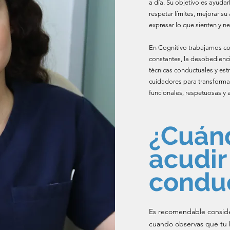
a día. Su objetivo es ayuda
respetar límites, mejorar s
expresar lo que sienten y ne
En Cognitivo trabajamos con
constantes, la desobediencia
técnicas conductuales y est
cuidadores para transforma
funcionales, respetuosas y 
¿Cuán
acudir
condu
Es recomendable conside
cuando observas que tu h