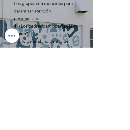
Los grupos son reducidos para
garantizar atención
personalizada.
4. ¿Los padres participan en la
sesión?
Por lo general, no dentro del
grupo, pero sí reciben
retroalimentación fuera de
sesión.
5. ¿Cuánto dura el programa
grupal?
Depende del objetivo; se plantea
un número aproximado de
sesiones y se reevalúa según el
progreso.
6. ¿Se puede combinar con
terapia conductual, del habla u