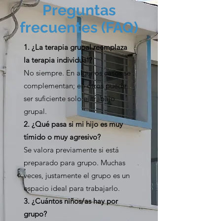
Preguntas
ridículo o mucha ansiedad social.
frecuentes (FAQ)
Tiene buenas habilidades en
terapia individual, pero le cuesta
1. ¿La terapia grupal reemplaza
aplicarlas con otros niños.
la terapia individual?
Necesita practicar habilidades
No siempre. En algunos casos se
sociales en un entorno real, pero
complementan; en otros puede
con contención profesional.
ser suficiente solo el trabajo
grupal.
2. ¿Qué pasa si mi hijo es muy
tímido o muy agresivo?
Se valora previamente si está
preparado para grupo. Muchas
veces, justamente el grupo es un
espacio ideal para trabajarlo.
3. ¿Cuántos niños/as hay por
grupo?