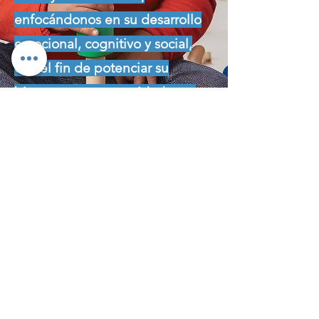
enfocándonos en su desarrollo
emocional, cognitivo y social,
con el fin de potenciar su
bienestar y su capacidad para
enfrentar desafíos futuros
VALORES
Ser un referente líder en la psicología
infantojuvenil, reconocidos por
nuestra excelencia en el cuidado y
apoyo a la juventud, y por impulsar un
cambio positivo en la comunidad a