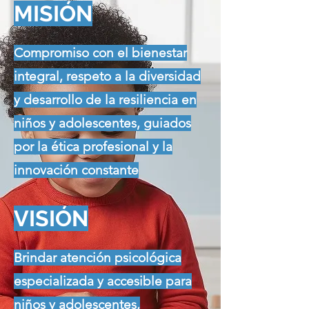
MISIÓN
Compromiso con el bienestar
integral, respeto a la diversidad
y desarrollo de la resiliencia en
niños y adolescentes, guiados
por la ética profesional y la
innovación constante
VISIÓN
Brindar atención psicológica
especializada y accesible para
niños y adolescentes,