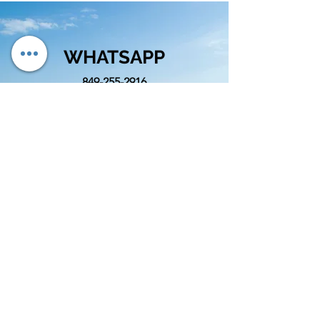
WHATSAPP
849-255-2916
EMAIL
info@cognitivord.com
SIGUENOS
info@cognitivord.com
(809)-892-4586
&
(849)-255-2916