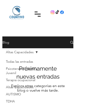
Blog
Altas Capacidades
Todas las entradas
Próximamente
Psicoterapia Infantil y
Juvenil
nuevas entradas
Terapia ocupacional
Explora otras categorías en este
Altas Capacidades
blog o vuelve más tarde.
AUTISMO
TDHA