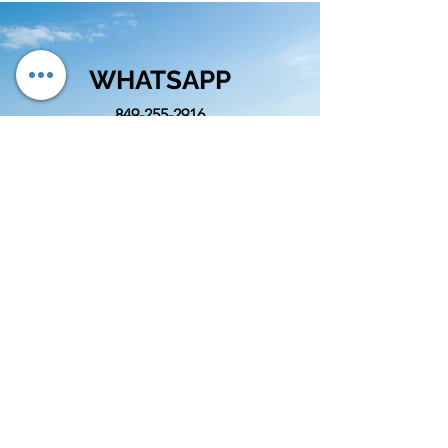
WHATSAPP
849-255-2916
EMAIL
info@cognitivord.com
SIGUENOS
info@cognitivord.com
(809)-892-4586
&
(849)-255-2916