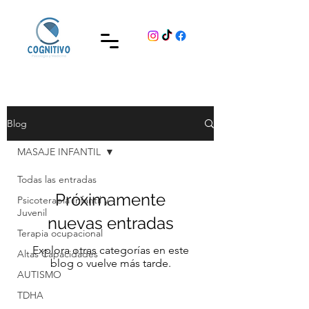
Blog
MASAJE INFANTIL
Todas las entradas
Próximamente
Psicoterapia Infantil y
Juvenil
nuevas entradas
Terapia ocupacional
Explora otras categorías en este
Altas Capacidades
blog o vuelve más tarde.
AUTISMO
TDHA