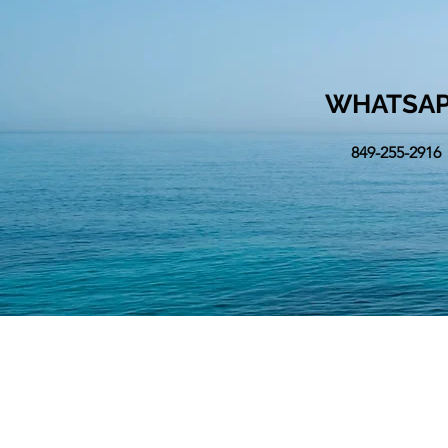
WHATSA
849-255-2916