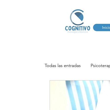
Inici
Todas las entradas
Psicoterap
AUTISMO
TDHA
T
TERAPIA DEL HABLA Y LE