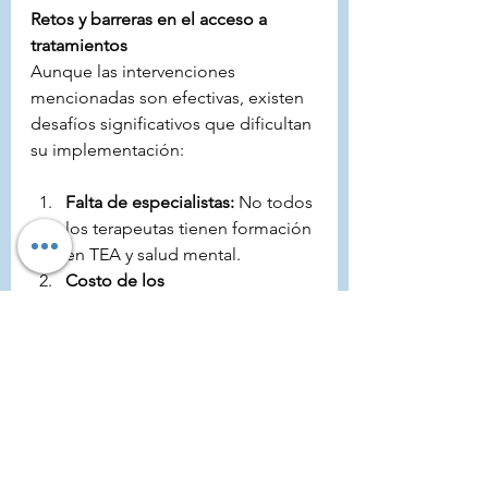
Retos y barreras en el acceso a 
tratamientos
Aunque las intervenciones 
mencionadas son efectivas, existen 
desafíos significativos que dificultan 
su implementación:
Falta de especialistas:
 No todos 
los terapeutas tienen formación 
en TEA y salud mental.
Costo de los 
tratamientos:
 Muchas familias 
enfrentan dificultades 
económicas para acceder a 
terapias especializadas.
Estigmatización:
 Aún persisten 
prejuicios sobre la salud mental 
que impiden que algunas 