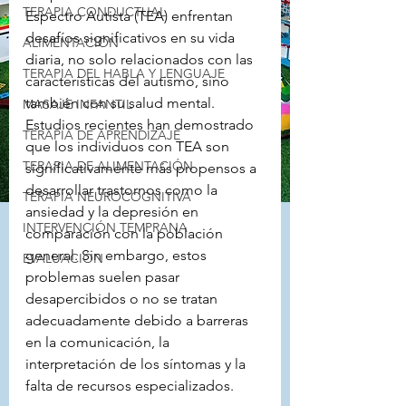
TERAPIA CONDUCTUAL
Espectro Autista (TEA) enfrentan 
desafíos significativos en su vida 
ALIMENTACIÓN
diaria, no solo relacionados con las 
TERAPIA DEL HABLA Y LENGUAJE
características del autismo, sino 
también con su salud mental. 
MASAJE INFANTIL
Estudios recientes han demostrado 
TERAPIA DE APRENDIZAJE
que los individuos con TEA son 
TERAPIA DE ALIMENTACIÓN
significativamente más propensos a 
desarrollar trastornos como la 
TERAPIA NEUROCOGNITIVA
ansiedad y la depresión en 
INTERVENCIÓN TEMPRANA
comparación con la población 
general. Sin embargo, estos 
EVALUACIÓN
problemas suelen pasar 
desapercibidos o no se tratan 
adecuadamente debido a barreras 
en la comunicación, la 
interpretación de los síntomas y la 
falta de recursos especializados.