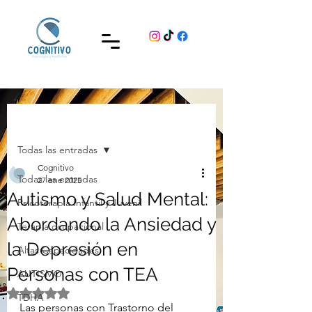
Entrada
Todas las entradas
Cognitivo
Todas las entradas
27 ene 2025
Autismo y Salud Mental:
Psicoterapia Infantil y Juvenil
Abordando la Ansiedad y
Terapia ocupacional
la Depresión en
Altas Capacidades
Personas con TEA
AUTISMO
Obtuvo NaN de 5 estrellas.
TDHA
Las personas con Trastorno del 