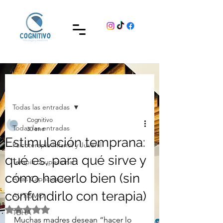
Entrada
Todas las entradas
Cognitivo
Todas las entradas
30 ene
Estimulación temprana:
Psicoterapia Infantil y Juvenil
qué es, para qué sirve y
Terapia ocupacional
cómo hacerlo bien (sin
Altas Capacidades
confundirlo con terapia)
AUTISMO
Obtuvo NaN de 5 estrellas.
TDHA
Muchas madres desean “hacer lo 