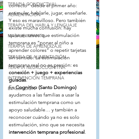
TERAPIA CONDUCTUAL
correcto” desde el primer año: 
estimular, hablarle, jugar, enseñarle. 
ALIMENTACIÓN
Y eso es maravilloso. Pero también 
TERAPIA DEL HABLA Y LENGUAJE
existe mucha confusión: hay 
quienes creen que estimulación 
MASAJE INFANTIL
temprana es “poner al niño a 
TERAPIA DE APRENDIZAJE
aprender colores” o repetir tarjetas 
TERAPIA DE ALIMENTACIÓN
sin sentido. La estimulación 
temprana real no es presión: es 
TERAPIA NEUROCOGNITIVA
conexión + juego + experiencias 
INTERVENCIÓN TEMPRANA
guiadas
.
En 
Cognitivo (Santo Domingo)
EVALUACIÓN
ayudamos a las familias a usar la 
estimulación temprana como un 
apoyo saludable… y también a 
reconocer cuándo ya no es solo 
estimulación, sino que se necesita 
intervención temprana profesional
.