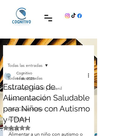
Entrada
Todas las entradas
Cognitivo
Todas las entradas
14 dic 2023
Estrategias de
Psicoterapia Infantil y Juvenil
Alimentación Saludable
Terapia ocupacional
para Niños con Autismo
Altas Capacidades
y TDAH
AUTISMO
Obtuvo NaN de 5 estrellas.
TDHA
Alimentar a un niño con autismo o 