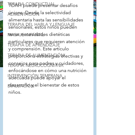
TERAPIA CONDUCTUAL
TDAH puede presentar desafíos 
únicos. Desde la selectividad 
ALIMENTACIÓN
alimentaria hasta las sensibilidades 
TERAPIA DEL HABLA Y LENGUAJE
sensoriales, estos niños pueden 
tener necesidades dietéticas 
MASAJE INFANTIL
particulares que requieren atención 
TERAPIA DE APRENDIZAJE
y comprensión. Este artículo 
TERAPIA DE ALIMENTACIÓN
proporciona estrategias efectivas y 
consejos para padres y cuidadores, 
TERAPIA NEUROCOGNITIVA
enfocándose en cómo una nutrición 
INTERVENCIÓN TEMPRANA
adecuada puede apoyar el 
desarrollo y el bienestar de estos 
EVALUACIÓN
niños.