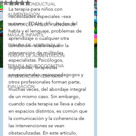
Obtuvo NaN de 5 estrellas.
TERAPIA CONDUCTUAL
La terapia para niños con 
ALIMENTACIÓN
necesidades especiales –sea 
autismo, TDAH, dificultades del 
TERAPIA DEL HABLA Y LENGUAJE
habla y el lenguaje, problemas de 
MASAJE INFANTIL
aprendizaje o cualquier otra 
TERAPIA DE APRENDIZAJE
condición– suele requerir la 
intervención de múltiples 
TERAPIA DE ALIMENTACIÓN
especialistas. Psicólogos, 
TERAPIA NEUROCOGNITIVA
logopedas, terapeutas 
ocupacionales, psicopedagogos y 
INTERVENCIÓN TEMPRANA
otros profesionales forman parte, 
EVALUACIÓN
muchas veces, del abordaje integral 
de un mismo caso. Sin embargo, 
cuando cada terapia se lleva a cabo 
en espacios distintos, es común que 
la comunicación y la coherencia de 
las intervenciones se vean 
obstaculizadas. En este artículo, 