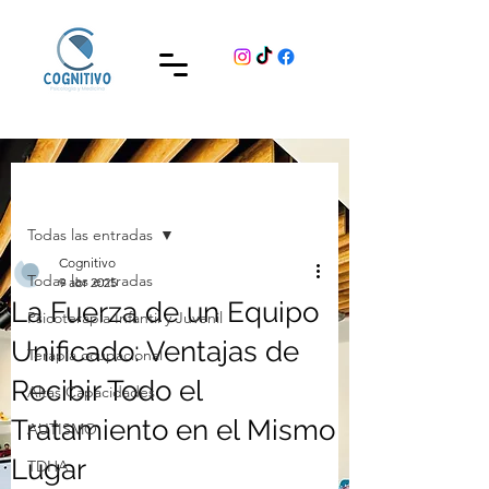
Entrada
Todas las entradas
Cognitivo
Todas las entradas
9 abr 2025
La Fuerza de un Equipo
Psicoterapia Infantil y Juvenil
Unificado: Ventajas de
Terapia ocupacional
Recibir Todo el
Altas Capacidades
Tratamiento en el Mismo
AUTISMO
Lugar
TDHA