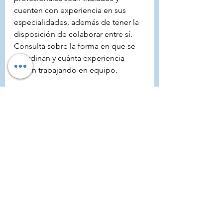
cuenten con experiencia en sus 
especialidades, además de tener la 
disposición de colaborar entre sí. 
Consulta sobre la forma en que se 
coordinan y cuánta experiencia 
tienen trabajando en equipo.
6.2. Visitar las Instalaciones y 
Conversar con Otros Padres
La cercanía con un espacio físico 
agradable y diseñado para el 
confort infantil es esencial. No 
dudes en preguntar a otros padres 
sus impresiones. Si percibes un 
ambiente cálido, con terapeutas 
accesibles y abiertos a la 
retroalimentación, eso indica que la 
comunicación fluirá naturalmente.