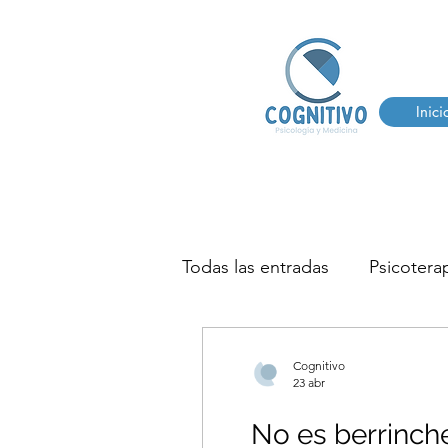
Inici
Todas las entradas
Psicoterap
AUTISMO
TDHA
T
Cognitivo
23 abr
TERAPIA DEL HABLA Y LE
No es berrinche