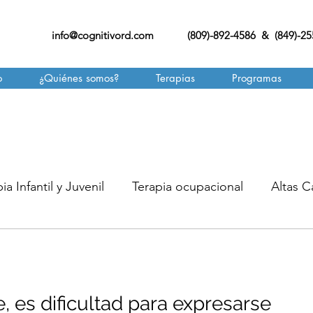
info@cognitivord.com
(809)-892-4586 & (849)-2
o
¿Quiénes somos?
Terapias
Programas
ia Infantil y Juvenil
Terapia ocupacional
Altas 
ERAPIA CONDUCTUAL
ALIMENTACIÓN
NGUAJE
MASAJE INFANTIL
TERAPIA DE APRE
, es dificultad para expresarse