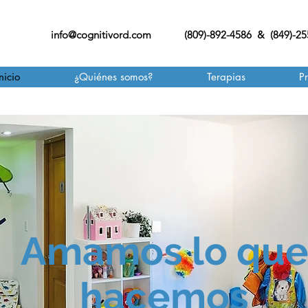
info@cognitivord.com
(809)-892-4586 & (849)-2
nicio
¿Quiénes somos?
Terapias
P
Amamos lo qu
hacemos