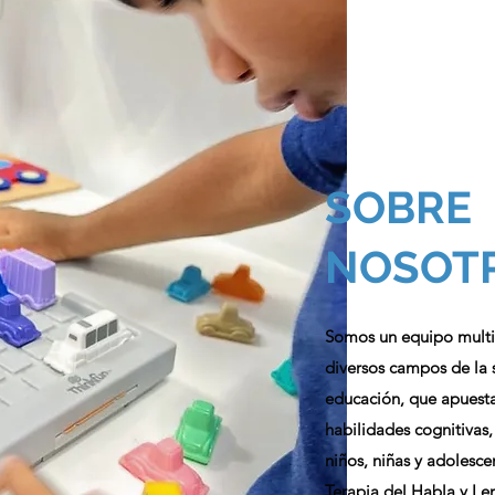
SOBRE
NOSOT
Somos un equipo multid
diversos campos de la s
educación, que apuesta 
habilidades cognitivas,
niños, niñas y adolesc
Terapia del Habla y Le