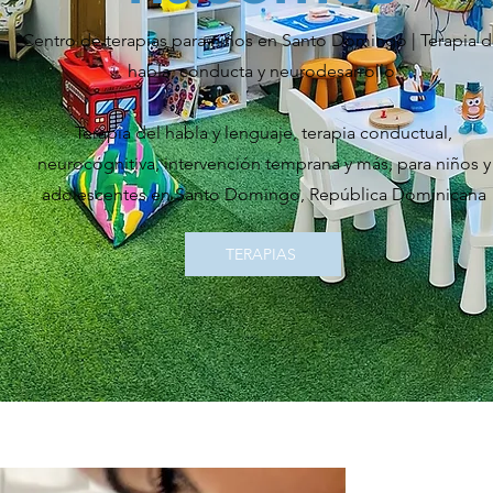
Centro de terapias para niños en Santo Domingo | Terapia d
habla, conducta y neurodesarrollo.
Terapia del habla y lenguaje, terapia conductual,
neurocognitiva, intervención temprana y más, para niños y
adolescentes en Santo Domingo, República Dominicana
TERAPIAS