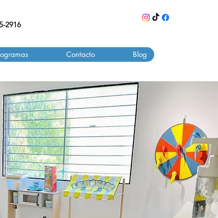
55-2916
rogramas
Contacto
Blog
e