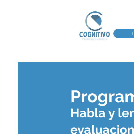
I
Program
Habla y le
evaluacione