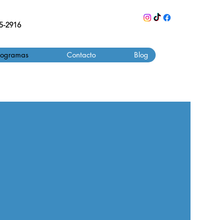
55-2916
rogramas
Contacto
Blog