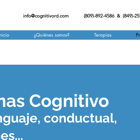
info@cognitivord.com
(809)-892-4586 & (849)-2
nicio
¿Quiénes somos?
Terapias
P
as Cognitivo
nguaje, conductual,
s...