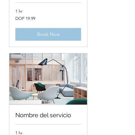
1 hr
19.99
DOP 19.99
Dominican
pesos
Book Now
Nombre del servicio
1 hr