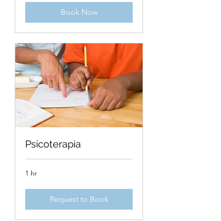
Book Now
Psicoterapia
1 hr
Request to Book