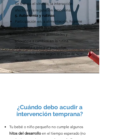
Se trabaja el vínculo, la interacción
afectiva y la regulación emocional.
5. Autonomía y rutinas
Participación en la alimentación, higiene
y sueño acorde a la edad.
Transiciones entre actividades y
tolerancia a cambios en la rutina.
Se enseña a integrar pequeñas
responsabilidades según la etapa de
desarrollo.
¿Cuándo debo acudir a
intervención temprana?
Tu bebé o niño pequeño no cumple algunos
hitos del desarrollo
en el tiempo esperado (no