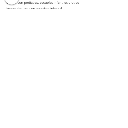
familia, con pediatras, escuelas infantiles u otros
terapeutas, para un abordaje integral.
Preguntas
frecuentes (FAQ)
1. ¿No será demasiado pronto para
empezar terapia?
En intervención temprana, nunca es
“demasiado pronto” si hay señales de
alerta. Actuar a tiempo es una ventaja.
2. ¿No es mejor “esperar a ver si se le
pasa solo”?
En muchos casos, esperar sin apoyo