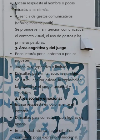
Escasa respuesta al nombre o pocas
miradas a los demás.
Ausencia de gestos comunicativos
(señalar, mostrar, pedir).
Se promueven la intención comunicativa,
el contacto visual, el uso de gestos y las
primeras palabras.
3. Área cognitiva y del juego
Poco interés por el entorno o por los
juguetes.
Juego muy repetitivo o limitado.
Dificultad para imitar acciones simples.
Se estimula la curiosidad, la exploración,
la imitación y el juego funcional y
simbólico.
4. Área social y emocional
Escasa respuesta emocional ante el
entorno.
Dificultad para conectarse con figuras de
apego.
Irritabilidad intensa, llanto difícil de
consolar o poca expresión emocional.