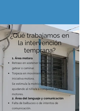
¿Qué trabajamos en
la intervención
temprana?
1. Área motora
Retraso en sostener la cabeza, sentarse,
gatear o caminar.
Torpeza en movimientos básicos o poca
iniciativa motora.
Se estimula la motricidad gruesa y fina,
ayudando al niño/a a conquistar sus hitos
motores.
2. Área del lenguaje y comunicación
Falta de balbuceo o de intentos de
comunicación.