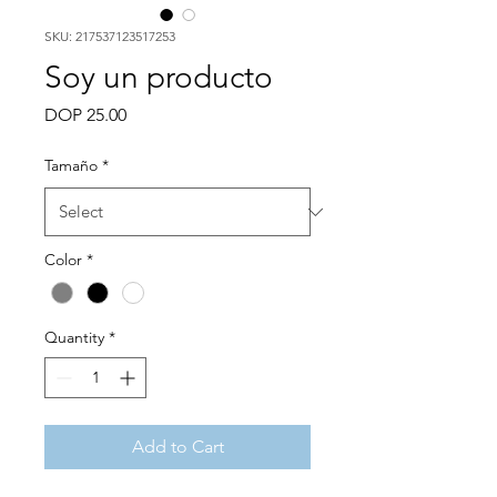
SKU: 217537123517253
Soy un producto
Price
DOP 25.00
Tamaño
*
Color
*
Quantity
*
Add to Cart