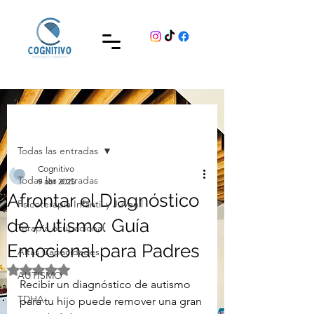
Entrada
Todas las entradas
Cognitivo
Todas las entradas
9 abr 2025
Afrontar el Diagnóstico
Psicoterapia Infantil y Juvenil
de Autismo: Guía
Terapia ocupacional
Emocional para Padres
Altas Capacidades
Obtuvo NaN de 5 estrellas.
AUTISMO
Recibir un diagnóstico de autismo 
TDHA
para tu hijo puede remover una gran 