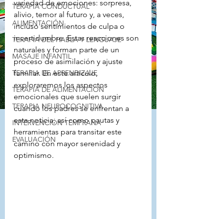
variedad de emociones: sorpresa, 
TERAPIA CONDUCTUAL
alivio, temor al futuro y, a veces, 
ALIMENTACIÓN
incluso sentimientos de culpa o 
incertidumbre. Estas reacciones son 
TERAPIA DEL HABLA Y LENGUAJE
naturales y forman parte de un 
MASAJE INFANTIL
proceso de asimilación y ajuste 
TERAPIA DE APRENDIZAJE
familiar. En este artículo, 
exploraremos los aspectos 
TERAPIA DE ALIMENTACIÓN
emocionales que suelen surgir 
TERAPIA NEUROCOGNITIVA
cuando los padres se enfrentan a 
esta noticia, así como pautas y 
INTERVENCIÓN TEMPRANA
herramientas para transitar este 
EVALUACIÓN
camino con mayor serenidad y 
optimismo.