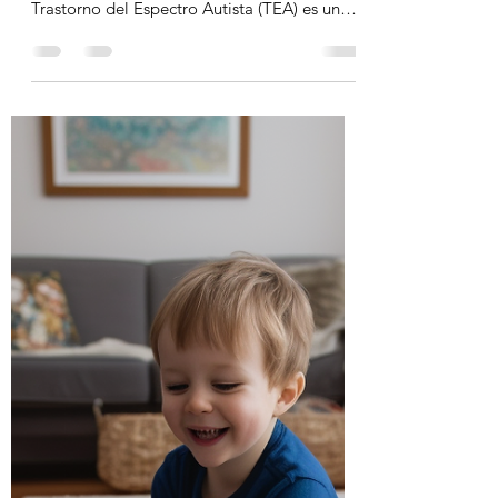
24 jun 2025
3 min de lectura
Inclusión escolar de niños
con autismo en República
Dominicana: desafíos y
consejos prácticos desde
Cognitivo
En República Dominicana, el derecho a la
educación inclusiva de los niños con
Trastorno del Espectro Autista (TEA) es una
promesa que muchas veces se encuentra con
barreras reales. Aunque legalmente los niños
con autismo tienen derecho a ser incluidos
en centros educativos regulares, en la
práctica, muchos padres se enfrentan a
negativas, falta de comprensión del
diagnóstico o ausencia de apoyos
pedagógicos adecuados. Esta situación
genera frustración, aislamiento y una profu