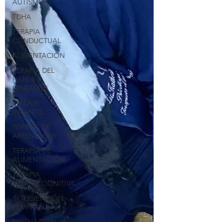
AUTISMO
TDHA
TERAPIA
CONDUCTUAL
ALIMENTACIÓN
TERAPIA DEL
HABLA Y
LENGUAJE
MASAJE
INFANTIL
TERAPIA DE
APRENDIZAJE
TERAPIA DE
ALIMENTACIÓN
TERAPIA
NEUROCOGNITIVA
INTERVENCIÓN
TEMPRANA