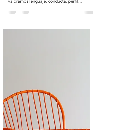
11 nov 2025
2 min de lectura
Evaluación del desarrollo: el
primer paso que cambia el
pronóstico
Una evaluación integral convierte la angustia
en dirección. En Cognitivo (Santo Domingo)
valoramos lenguaje, conducta, perfil
sensorial, juego y variables escolares para
definir un plan con metas medibles. Menos
conjeturas, más estrategia: detección
temprana, intervención precisa y resultados
que la familia puede ver y sentir desde las
primeras semanas.