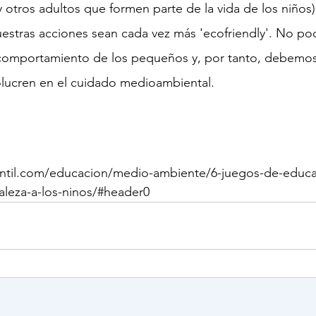
 otros adultos que formen parte de la vida de los niños)
estras acciones sean cada vez más 'ecofriendly'. No po
 comportamiento
 de los pequeños y, por tanto, debemos 
olucren en el cuidado medioambiental.
antil.com/educacion/medio-ambiente/6-juegos-de-educa
raleza-a-los-ninos/#header0