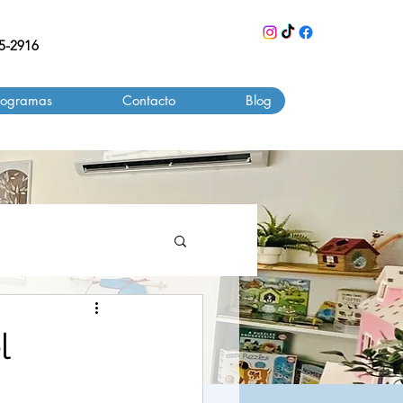
55-2916
rogramas
Contacto
Blog
l