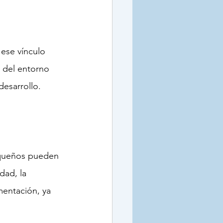
ese vínculo 
a del entorno 
desarrollo.
equeños pueden 
dad, la 
mentación, ya 