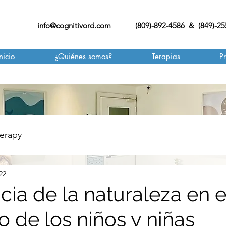
info@cognitivord.com
(809)-892-4586 & (849)-2
nicio
¿Quiénes somos?
Terapias
P
erapy
22
ia de la naturaleza en e
o de los niños y niñas