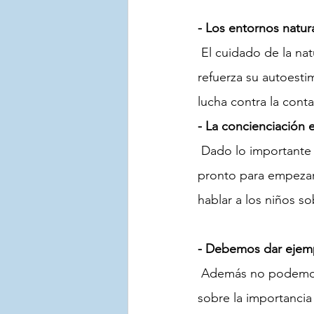
- Los entornos natur
 El cuidado de la nat
refuerza su autoesti
lucha contra la conta
- La concienciación 
 Dado lo importante que es la educación ambiental para los niños, nunca es demasiado 
pronto para empezar 
hablar a los niños so
- Debemos dar ejemp
 Además no podemos olvidar que el primer paso para lograr que los niños se conciencien 
sobre la importanci