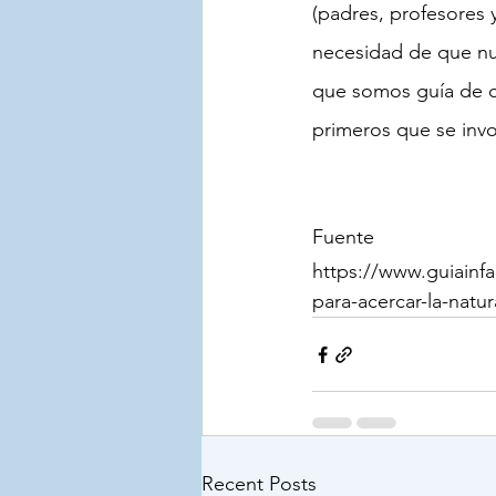
(padres, profesores y
necesidad de que nu
que somos 
guía de
primeros que se inv
Fuente
https://www.guiainf
para-acercar-la-natu
Recent Posts